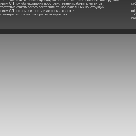
аниям СП при обследовании пространственной работы элементов
со
тветствие фактического состояния стыков панельных конструкций
2
аниям СП по герметичности и деформативности
об
по интересам и иллюзия простоты единства
2
еж