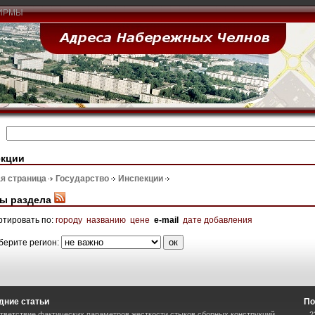
ИРМЫ
екции
я страница
Государство
Инспекции
ы раздела
ртировать по:
городу
названию
цене
e-mail
дате добавления
берите регион:
дние статьи
По
тветствие фактических параметров жесткости стыков сборных конструкций
2