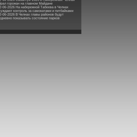
брал горожан на главном Майдане
2-06-2026 На набережной Табеева в Челнах
суждают контроль за самокатами и питбайками
2-06-2026 В Челнах главы районов будут
едневно показывать состояние парков