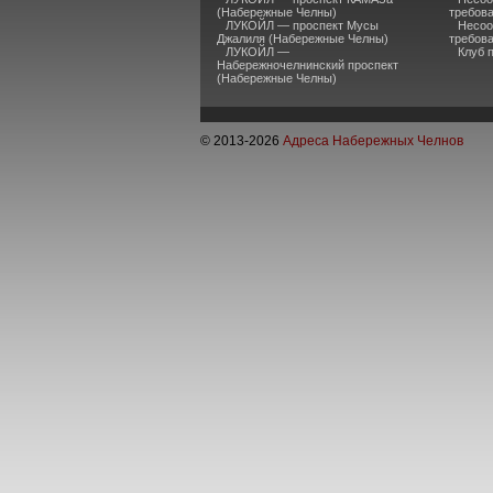
(Набережные Челны)
требов
ЛУКОЙЛ — проспект Мусы
Несоо
Джалиля (Набережные Челны)
требов
ЛУКОЙЛ —
Клуб 
Набережночелнинский проспект
(Набережные Челны)
© 2013-
2026
Адреса Набережных Челнов