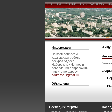
ГЛАВНАЯ
СТАТЬИ
ПРЕСС-РЕЛИЗЫ
Ф
Я ищу:
Информация
По всем вопросам
Инсп
касающихся работы
ресурса Адреса
Главна
Набережных Челнов и
добавления в справочник
Фирм
пишите по адресу
addressrus@mail.ru
.
Со
Объявления
Вы
Последние фирмы
После
ЛУКОЙЛ — проспект КАМАЗа
Несоо