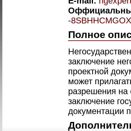
E-mail:
ngexpert
Оффициальны
-8SBHHCMGOXM
Полное опи
Негосударствен
заключение нег
проектной докум
может прилагат
разрешения на 
заключение гос
документации п
Дополнител