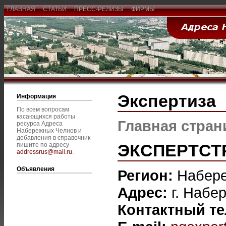
ГЛАВНАЯ
СТАТЬИ
ПРЕСС-РЕЛИЗЫ
ФИРМЫ
Экспертиза
Информация
По всем вопросам
касающихся работы
Главная стран
ресурса Адреса
Набережных Челнов и
добавления в справочник
ЭКСПЕРТСТ
пишите по адресу
addressrus@mail.ru
.
Объявления
Регион:
Набер
Адрес:
г. Набе
Контактный т