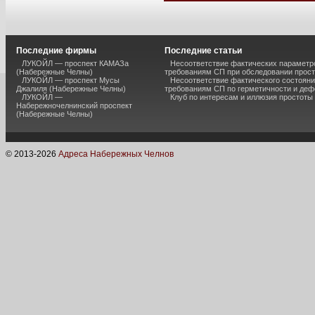
Последние фирмы
Последние статьи
ЛУКОЙЛ — проспект КАМАЗа
Несоответствие фактических параметро
(Набережные Челны)
требованиям СП при обследовании прос
ЛУКОЙЛ — проспект Мусы
Несоответствие фактического состояни
Джалиля (Набережные Челны)
требованиям СП по герметичности и де
ЛУКОЙЛ —
Клуб по интересам и иллюзия простоты
Набережночелнинский проспект
(Набережные Челны)
© 2013-
2026
Адреса Набережных Челнов