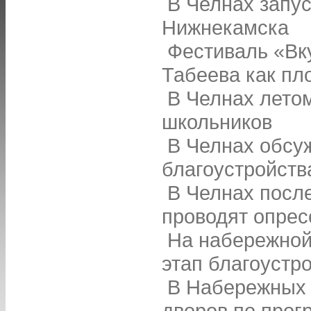
В Челнах запус
Нижнекамска
Фестиваль «Вк
Табеева как пл
В Челнах летом
школьников
В Челнах обсу
благоустройств
В Челнах посл
проводят опрес
На набережной
этап благоустр
В Набережных 
дворов по про