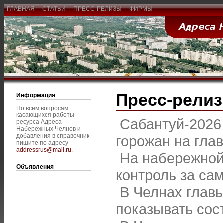
ГЛАВНАЯ
СТАТЬИ
ПРЕСС-РЕЛИЗЫ
ФИРМЫ
Пресс-рели
Информация
По всем вопросам
касающихся работы
Сабантуй-2026
ресурса Адреса
Набережных Челнов и
добавления в справочник
горожан на гла
пишите по адресу
addressrus@mail.ru
.
На набережной
Объявления
контроль за са
В Челнах глав
показывать сос