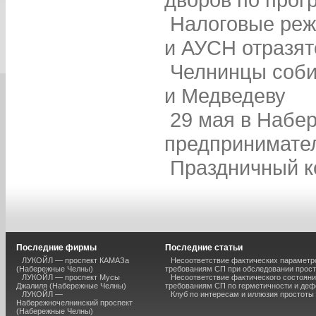
Налоговые реж
и АУСН отразят
Челнинцы соби
и Медведеву
29 мая в Набе
предпринимате
Праздничный к
Последние фирмы
Последние статьи
ЛУКОЙЛ — проспект КАМАЗа
Несоответствие фактических параметро
(Набережные Челны)
требованиям СП при обследовании прос
ЛУКОЙЛ — проспект Мусы
Несоответствие фактического состояни
Джалиля (Набережные Челны)
требованиям СП по герметичности и де
ЛУКОЙЛ —
Клуб по интересам и иллюзия простоты
Набережночелнинский проспект
(Набережные Челны)