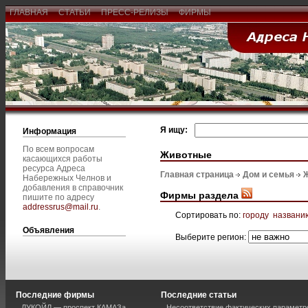
ГЛАВНАЯ
СТАТЬИ
ПРЕСС-РЕЛИЗЫ
ФИРМЫ
Я ищу:
Информация
По всем вопросам
Животные
касающихся работы
ресурса Адреса
Главная страница
Дом и семья
Набережных Челнов и
добавления в справочник
Фирмы раздела
пишите по адресу
addressrus@mail.ru
.
Сортировать по:
городу
названи
Объявления
Выберите регион:
Последние фирмы
Последние статьи
ЛУКОЙЛ — проспект КАМАЗа
Несоответствие фактических параметро