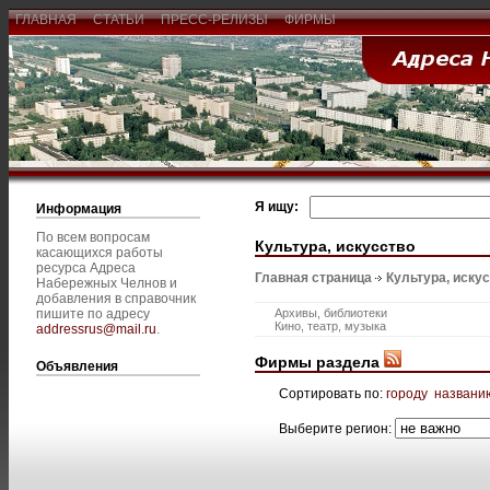
ГЛАВНАЯ
СТАТЬИ
ПРЕСС-РЕЛИЗЫ
ФИРМЫ
Я ищу:
Информация
По всем вопросам
Культура, искусство
касающихся работы
ресурса Адреса
Главная страница
Культура, иску
Набережных Челнов и
добавления в справочник
пишите по адресу
Архивы, библиотеки
Кино, театр, музыка
addressrus@mail.ru
.
Фирмы раздела
Объявления
Сортировать по:
городу
названи
Выберите регион: