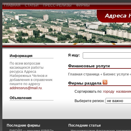
ГЛАВНАЯ
СТАТЬИ
ПРЕСС-РЕЛИЗЫ
ФИРМЫ
Я ищу:
Информация
По всем вопросам
Финансовые услуги
касающихся работы
ресурса Адреса
Главная страница
Бизнес услуги
Набережных Челнов и
добавления в справочник
Фирмы раздела
пишите по адресу
addressrus@mail.ru
.
Сортировать по:
городу
названи
Объявления
Выберите регион:
Последние фирмы
Последние статьи
ЛУКОЙЛ — проспект КАМАЗа
Несоответствие фактических параметро