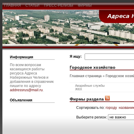
ГЛАВНАЯ
СТАТЬИ
ПРЕСС-РЕЛИЗЫ
ФИРМЫ
Я ищу:
Информация
По всем вопросам
Городское хозяйство
касающихся работы
ресурса Адреса
Главная страница
Городское хозя
Набережных Челнов и
добавления в справочник
пишите по адресу
Аварийные службы
ЖКХ
addressrus@mail.ru
.
Фирмы раздела
Объявления
Сортировать по:
городу
названи
Выберите регион: