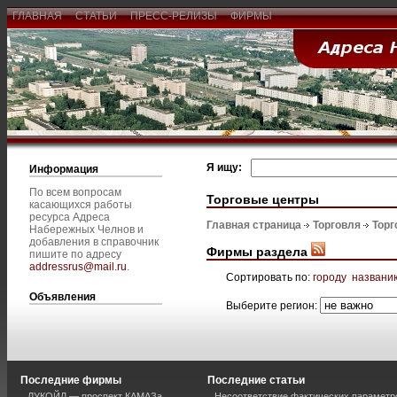
ГЛАВНАЯ
СТАТЬИ
ПРЕСС-РЕЛИЗЫ
ФИРМЫ
Я ищу:
Информация
По всем вопросам
Торговые центры
касающихся работы
ресурса Адреса
Главная страница
Торговля
Торг
Набережных Челнов и
добавления в справочник
Фирмы раздела
пишите по адресу
addressrus@mail.ru
.
Сортировать по:
городу
названи
Объявления
Выберите регион:
Последние фирмы
Последние статьи
ЛУКОЙЛ — проспект КАМАЗа
Несоответствие фактических параметро