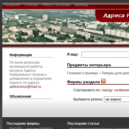
ГЛАВНАЯ
СТАТЬИ
ПРЕСС-РЕЛИЗЫ
ФИРМЫ
Я ищу:
Информация
По всем вопросам
Предметы интерьера
касающихся работы
ресурса Адреса
Главная страница
Товары для дом
Набережных Челнов и
добавления в справочник
Фирмы раздела
пишите по адресу
addressrus@mail.ru
.
Сортировать по:
городу
названи
Объявления
Выберите регион:
Последние фирмы
Последние статьи
ЛУКОЙЛ — проспект КАМАЗа
Несоответствие фактических параметро