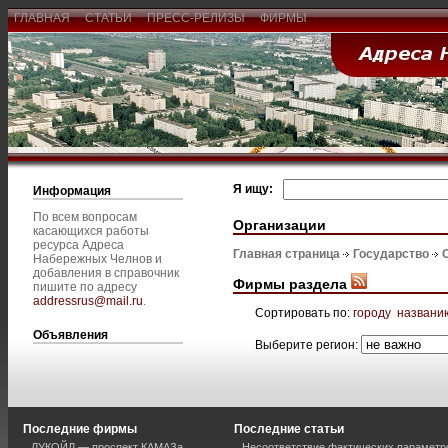
ГЛАВНАЯ
СТАТЬИ
ПРЕСС-РЕЛИЗЫ
ФИРМЫ
Я ищу:
Информация
По всем вопросам
Организации
касающихся работы
ресурса Адреса
Главная страница
Государство
Набережных Челнов и
добавления в справочник
Фирмы раздела
пишите по адресу
addressrus@mail.ru
.
Сортировать по:
городу
названи
Объявления
Выберите регион:
Последние фирмы
Последние статьи
ЛУКОЙЛ — проспект КАМАЗа
Несоответствие фактических параметро