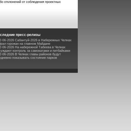
ибо отклонений от соблюдения проектных
следние пресс-релизы
2-06-2026 Сабантуй-2026 в Набережных Челнах
брал горожан на главном Майдане
2-06-2026 На набережной Табеева в Челнах
суждают контроль за самокатами и питбайками
2-06-2026 В Челнах главы районов будут
едневно показывать состояние парков