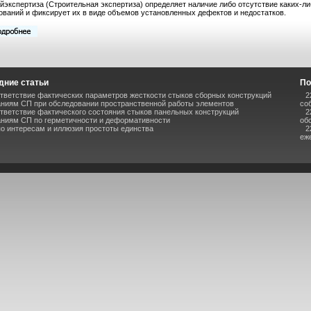
йэкспертиза (Строительная экспертиза) определяет наличие либо отсутствие каких-л
ований и фиксирует их в виде объемов установленных дефектов и недостатков.
дние статьи
По
тветствие фактических параметров жесткости стыков сборных конструкций
2
аниям СП при обследовании пространственной работы элементов
со
тветствие фактического состояния стыков панельных конструкций
2
аниям СП по герметичности и деформативности
об
по интересам и иллюзия простоты единства
2
еж