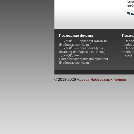
Стро
треб
Последние фирмы
После
ЛУКОЙЛ — проспект КАМАЗа
Несоо
(Набережные Челны)
требов
ЛУКОЙЛ — проспект Мусы
Несоо
Джалиля (Набережные Челны)
требов
ЛУКОЙЛ —
Клуб 
Набережночелнинский проспект
(Набережные Челны)
© 2013-
2026
Адреса Набережных Челнов