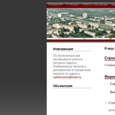
ГЛАВНАЯ
СТАТЬИ
ПРЕСС-РЕЛИЗЫ
Ф
Я ищу:
Информация
По всем вопросам
Строи
касающихся работы
ресурса Адреса
Главна
Набережных Челнов и
добавления в справочник
пишите по адресу
Фирм
addressrus@mail.ru
.
Со
Объявления
Вы
Стр
1.
реги