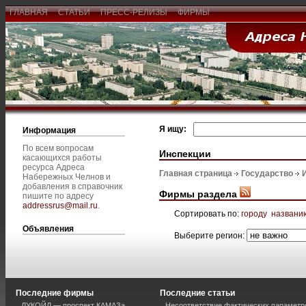
ГЛАВНАЯ
СТАТЬИ
ПРЕСС-РЕЛИЗЫ
ФИРМЫ
Я ищу:
Информация
По всем вопросам
Инспекции
касающихся работы
ресурса Адреса
Главная страница
Государство
Набережных Челнов и
добавления в справочник
Фирмы раздела
пишите по адресу
addressrus@mail.ru
.
Сортировать по:
городу
названи
Объявления
Выберите регион:
Последние фирмы
Последние статьи
ЛУКОЙЛ — проспект КАМАЗа
Несоответствие фактических параметро