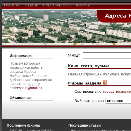
ГЛАВНАЯ
СТАТЬИ
ПРЕСС-РЕЛИЗЫ
ФИРМЫ
Я ищу:
Информация
По всем вопросам
Кино, театр, музыка
касающихся работы
ресурса Адреса
Главная страница
Культура, иску
Набережных Челнов и
добавления в справочник
Фирмы раздела
пишите по адресу
addressrus@mail.ru
.
Сортировать по:
городу
названи
Объявления
Выберите регион:
Последние фирмы
Последние статьи
ЛУКОЙЛ — проспект КАМАЗа
Несоответствие фактических параметро